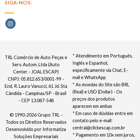
SIGA-NOS:
* Atendimento em Português,
TRL Comércio de Auto Peças e
Inglês e Espanhol,
Serv. Autom. Ltda (Auto
especificamente via Chat, E-
Center - JOAL ESCAP)
mail e WhatsApp
CNPJ: 05.812.653/0001-99 -
* As moedas do Site são BRL
End. R. Lauro Vanucci, 61 Jd. Sta
(Real) e USD (Dollar) - Os
Cândida - Campinas/SP - Brasil
preços dos produtos
- CEP 13.087-548
aparecem em ambas
* Em caso de dúvidas entre em
© 1990-2026 Grupo TRL -
contato pelo e-mail:
Todos os Direitos Reservados
central@clickescap.com.br
Desenvolvido por
Informatiza
* Pagamento em 10x sem juros,
Soluções Empresariais