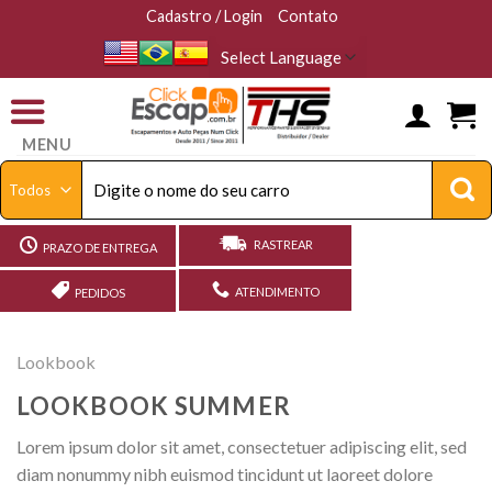
Skip
Cadastro / Login
Contato
to
content
MENU
Pesquisar
por:
RASTREAR
PRAZO DE ENTREGA
ATENDIMENTO
PEDIDOS
Lookbook
LOOKBOOK SUMMER
Lorem ipsum dolor sit amet, consectetuer adipiscing elit, sed
diam nonummy nibh euismod tincidunt ut laoreet dolore