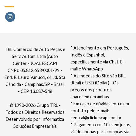
* Atendimento em Português,
TRL Comércio de Auto Peças e
Inglês e Espanhol,
Serv. Autom. Ltda (Auto
especificamente via Chat, E-
Center - JOAL ESCAP)
mail e WhatsApp
CNPJ: 05.812.653/0001-99 -
* As moedas do Site são BRL
End. R. Lauro Vanucci, 61 Jd. Sta
(Real) e USD (Dollar) - Os
Cândida - Campinas/SP - Brasil
preços dos produtos
- CEP 13.087-548
aparecem em ambas
* Em caso de dúvidas entre em
© 1990-2026 Grupo TRL -
contato pelo e-mail:
Todos os Direitos Reservados
central@clickescap.com.br
Desenvolvido por
Informatiza
* Pagamento em 10x sem juros,
Soluções Empresariais
válido apenas para compras via