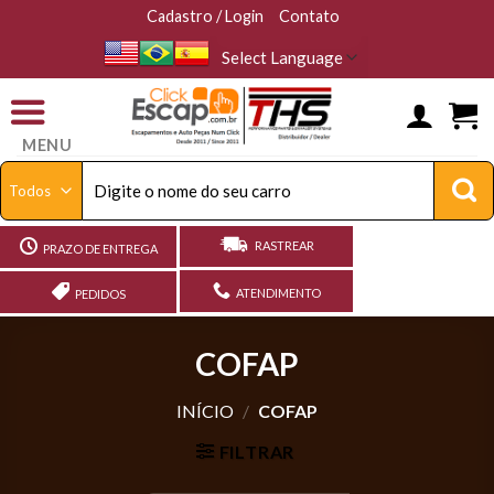
Skip
Cadastro / Login
Contato
to
content
MENU
Pesquisar
por:
RASTREAR
PRAZO DE ENTREGA
ATENDIMENTO
PEDIDOS
COFAP
INÍCIO
/
COFAP
FILTRAR