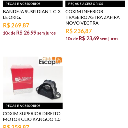
PEÇAS E ACESSÓRIOS
PEÇAS E ACESSÓRIOS
BANDEJA SUSP. DIANT. C-3
COXIM INFERIOR
LE ORIG.
TRASEIRO ASTRA ZAFIRA
NOVO VECTRA
R$
269,87
R$
236,87
R$
26,99
10x de
sem juros
R$
23,69
10x de
sem juros
PEÇAS E ACESSÓRIOS
COXIM SUPERIOR DIREITO
MOTOR CLIO KANGOO 1.0
R$
259,87