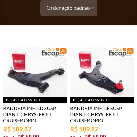
PEÇAS E ACESSÓRIOS
PEÇAS E ACESSÓRIOS
BANDEJA INF. L.D SUSP.
BANDEJA INF. L.E SUSP.
DIANT. CHRYSLER PT
DIANT. CHRYSLER PT
CRUISER ORIG.
CRUISER ORIG.
R$
589,87
R$
589,87
R$
58,99
R$
58,99