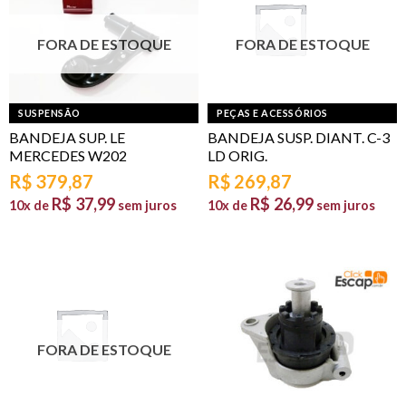
FORA DE ESTOQUE
FORA DE ESTOQUE
SUSPENSÃO
PEÇAS E ACESSÓRIOS
BANDEJA SUP. LE
BANDEJA SUSP. DIANT. C-3
MERCEDES W202
LD ORIG.
R$
379,87
R$
269,87
R$
37,99
R$
26,99
10x de
sem juros
10x de
sem juros
FORA DE ESTOQUE