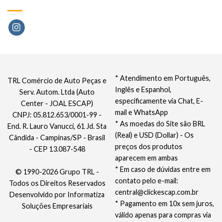
* Atendimento em Português,
TRL Comércio de Auto Peças e
Inglês e Espanhol,
Serv. Autom. Ltda (Auto
especificamente via Chat, E-
Center - JOAL ESCAP)
mail e WhatsApp
CNPJ: 05.812.653/0001-99 -
* As moedas do Site são BRL
End. R. Lauro Vanucci, 61 Jd. Sta
(Real) e USD (Dollar) - Os
Cândida - Campinas/SP - Brasil
preços dos produtos
- CEP 13.087-548
aparecem em ambas
* Em caso de dúvidas entre em
© 1990-2026 Grupo TRL -
contato pelo e-mail:
Todos os Direitos Reservados
central@clickescap.com.br
Desenvolvido por
Informatiza
* Pagamento em 10x sem juros,
Soluções Empresariais
válido apenas para compras via