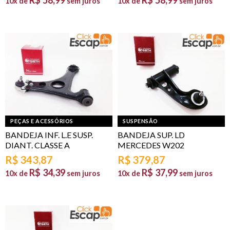
10x de
sem juros
10x de
sem juros
PEÇAS E ACESSÓRIOS
SUSPENSÃO
BANDEJA INF. L.E SUSP.
BANDEJA SUP. LD
DIANT. CLASSE A
MERCEDES W202
R$
343,87
R$
379,87
R$
34,39
R$
37,99
10x de
sem juros
10x de
sem juros