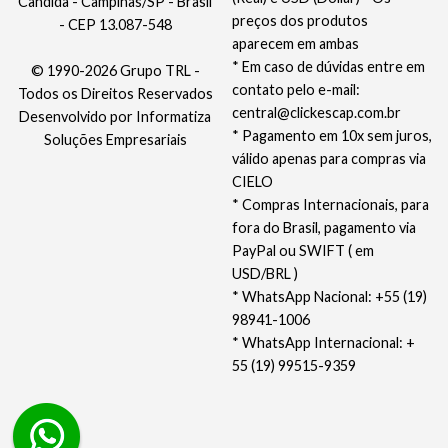
Cândida - Campinas/SP - Brasil
preços dos produtos
- CEP 13.087-548
aparecem em ambas
* Em caso de dúvidas entre em
© 1990-2026 Grupo TRL -
contato pelo e-mail:
Todos os Direitos Reservados
central@clickescap.com.br
Desenvolvido por
Informatiza
* Pagamento em 10x sem juros,
Soluções Empresariais
válido apenas para compras via
CIELO
* Compras Internacionais, para
fora do Brasil, pagamento via
PayPal ou SWIFT ( em
USD/BRL )
* WhatsApp Nacional: +55 (19)
98941-1006
* WhatsApp Internacional: +
55 (19) 99515-9359