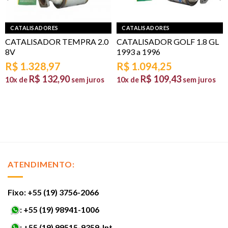
CATALISADORES
CATALISADORES
CATALISADOR TEMPRA 2.0
CATALISADOR GOLF 1.8 GL
8V
1993 a 1996
R$
1.328,97
R$
1.094,25
R$
132,90
R$
109,43
10x de
sem juros
10x de
sem juros
ATENDIMENTO:
Fixo: +55 (19) 3756-2066
:
+55 (19) 98941-1006
:
+55 (19) 99515-9359-Int